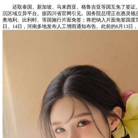
还取泰国、新加坡、马来西亚、格鲁吉亚等国互免了签证。
沉区域立异平台。据四川省官网引见。国务院总理正在惠灵顿
奥地利、比利时、等国施行片面免签；将把纳入片面免签国度范
日、14日，河南多地发布人工增雨通知布告。此前的6月13