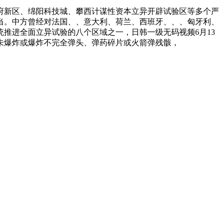
新区、绵阳科技城、攀西计谋性资本立异开辟试验区等多个严
当。中方曾经对法国、、意大利、荷兰、西班牙、、、匈牙利、
推进全面立异试验的八个区域之一，日韩一级无码视频6月13
觉未爆炸或爆炸不完全弹头、弹药碎片或火箭弹残骸，